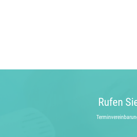
Rufen Si
Terminvereinbarung