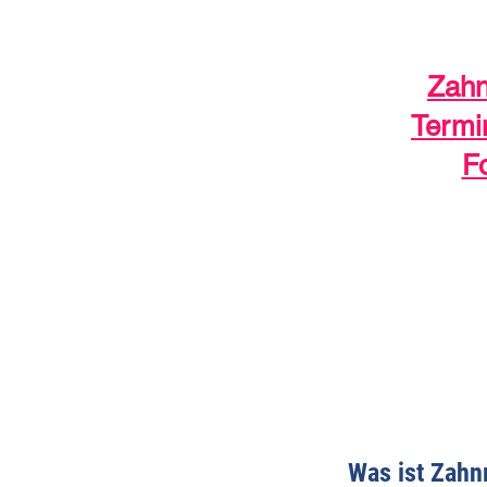
Zahn
Termi
F
Was ist Zahn