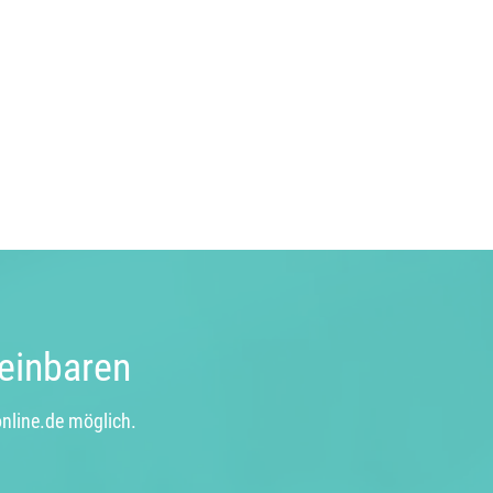
reinbaren
online.de
möglich.